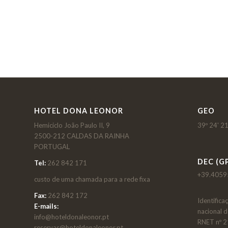
HOTEL DONA LEONOR
GEO
Hemiciclo João Paulo II, 9
39º 24' 21
2500-212 CALDAS DA RAINHA
PORTUGAL
DEC (GP
Tel:
262 842 171
+39.4059
custo de uma chamada para a rede fixa
Fax:
262 842 172
Identifica
E-mails:
nacional 
info@hoteldonaleonor.pt
RNET nº 
reservas@hoteldonaleonor.pt