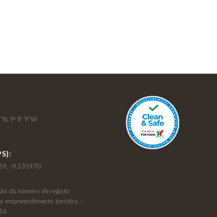
"N, 9º 8' 9"W
S):
59, -9.135970
ção do número de registo
do empreendimento turístico -
216