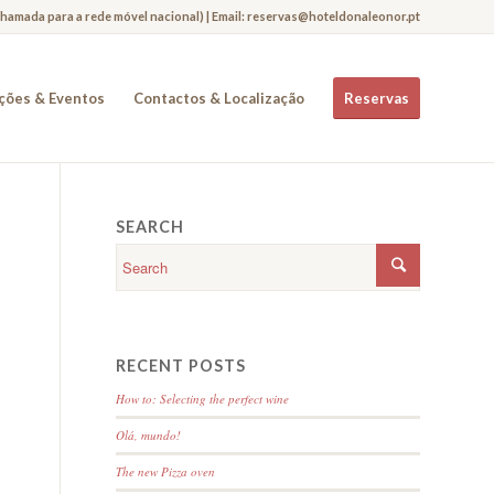
Chamada para a rede móvel nacional) | Email: reservas@hoteldonaleonor.pt
ções & Eventos
Contactos & Localização
Reservas
SEARCH
RECENT POSTS
How to: Selecting the perfect wine
Olá, mundo!
The new Pizza oven