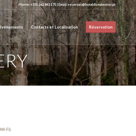
Phone: +351 262 842 171 | Email: reservas@hoteldonaleonor.pt
 événements
Contacts et Localisation
Réservation
ERY
Wi-Fi).