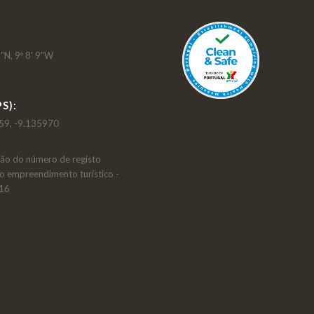
"N, 9º 8' 9"W
S):
59, -9.135970
ção do número de registo
do empreendimento turístico -
216