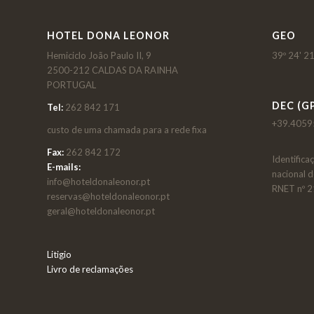
HOTEL DONA LEONOR
GEO
Hemiciclo João Paulo II, 9
39º 24' 21
2500-212 CALDAS DA RAINHA
PORTUGAL
DEC (GP
Tel:
262 842 171
+39.4059
custo de uma chamada para a rede fixa
Fax:
262 842 172
Identifica
E-mails:
nacional 
info@hoteldonaleonor.pt
RNET nº 
reservas@hoteldonaleonor.pt
geral@hoteldonaleonor.pt
Litigio
Livro de reclamações